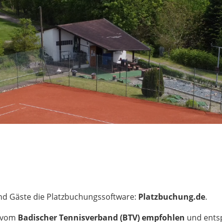
und Gäste die Platzbuchungssoftware:
Platzbuchung.de
.
d vom
Badischer Tennisverband (BTV) empfohlen
und ents